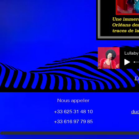
Lullaby
E
Nous appeler
+33 625 31 48 10
duo
+33 616 97 79 85