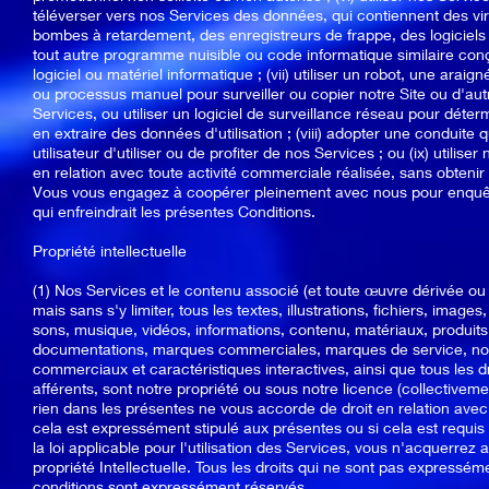
téléverser vers nos Services des données, qui contiennent des vi
bombes à retardement, des enregistreurs de frappe, des logiciels e
tout autre programme nuisible ou code informatique similaire con
logiciel ou matériel informatique ; (vii) utiliser un robot, une araig
ou processus manuel pour surveiller ou copier notre Site ou d'a
Services, ou utiliser un logiciel de surveillance réseau pour déter
en extraire des données d'utilisation ; (viii) adopter une conduite 
utilisateur d'utiliser ou de profiter de nos Services ; ou (ix) utili
en relation avec toute activité commerciale réalisée, sans obtenir
Vous vous engagez à coopérer pleinement avec nous pour enquêter
qui enfreindrait les présentes Conditions.
Propriété intellectuelle
(1) Nos Services et le contenu associé (et toute œuvre dérivée ou 
mais sans s'y limiter, tous les textes, illustrations, fichiers, images
sons, musique, vidéos, informations, contenu, matériaux, produits
documentations, marques commerciales, marques de service, no
commerciaux et caractéristiques interactives, ainsi que tous les dro
afférents, sont notre propriété ou sous notre licence (collectivement
rien dans les présentes ne vous accorde de droit en relation avec N
cela est expressément stipulé aux présentes ou si cela est requis 
la loi applicable pour l'utilisation des Services, vous n'acquerrez a
propriété Intellectuelle. Tous les droits qui ne sont pas express
conditions sont expressément réservés.