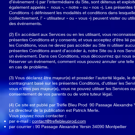
d’évènement ») par l'intermédiaire du Site, sont détenus et exploi
également appelés « nous », « notre » ou « nos »). Les présentes
Conditions ») définissent les modalités et conditions dans lesquelles
(collectivement, l’ « utilisateur » ou « vous ») peuvent visiter ou uti
des événements.
(2) En accédant aux Services ou en les utilisant, vous reconnaiss
présentes Conditions et y consentir, et vous acceptez d'être lié pa
les Conditions, vous ne devez pas accéder au Site ni utiliser aucu
présentes Conditions avant d'accéder à, notre Site ou à nos Servic
un événement. Dans ces Conditions, vous découvrirez qui nous
Réserver un événement, comment vous pouvez annuler une telle 
en cas de problème.
(3) Vous déclarez être majeur(e) et posséder l'autorité légale, le 
contraignant basé sur les présentes Conditions, d'utiliser les Se
vous n'êtes pas majeur(e), vous ne pouvez utiliser les Services 
consentement de vos parents ou de votre tuteur légal.
(4) Ce site est publié par Trèfle Bleu Prod 90 Passage Alexandre 
Le directeur de la publication est Patrick Merle.
Vous pouvez nous contacter :
par e-mail :
contact@treflebleuprod.com
par courrier : 90 Passage Alexandre Yersin 34090 Montpellier