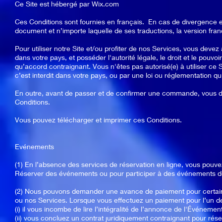
Ce Site est hébergé par Wix.com
Ces Conditions sont fournies en français. En cas de divergence e
document et n’importe laquelle de ses traductions, la version fra
Pour utiliser notre Site et/ou profiter de nos Services, vous devez a
dans votre pays, et posséder l'autorité légale, le droit et le pouvo
qu’accord contraignant. Vous n'êtes pas autorisé(e) à utiliser ce S
c’est interdit dans votre pays, ou par une loi ou réglementation qu
En outre, avant de passer et de confirmer une commande, vous de
Conditions.
Vous pouvez télécharger et imprimer ces Conditions.
Evénements
(1) En l’absence des services de réservation en ligne, vous pouv
Réserver des événements ou pour participer à des événements d
(2) Nous pouvons demander une avance de paiement pour certai
ou nos Services. Lorsque vous effectuez un paiement pour l’un d
(i) il vous incombe de lire l’intégralité de l’annonce de l'Événeme
(ii) vous concluez un contrat juridiquement contraignant pour ré