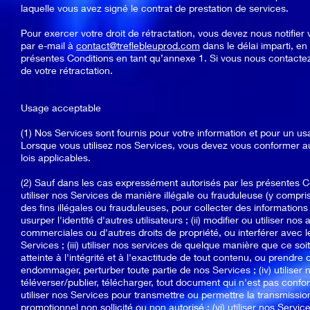
laquelle vous avez signé le contrat de prestation de services.
Pour exercer votre droit de rétractation, vous devez nous notifie
par e-mail à
contact@treflebleuprod.com
dans le délai imparti, en 
présentes Conditions en tant qu’annexe 1. Si vous nous contacte
de votre rétractation.
Usage acceptable
(1) Nos Services sont fournis pour votre information et pour un 
Lorsque vous utilisez nos Services, vous devez vous conformer au
lois applicables.
(2) Sauf dans les cas expressément autorisés par les présentes Co
utiliser nos Services de manière illégale ou frauduleuse (y compris 
des fins illégales ou frauduleuses, pour collecter des informations
usurper l'identité d'autres utilisateurs ; (ii) modifier ou utiliser n
commerciales ou d'autres droits de propriété, ou interférer avec l
Services ; (iii) utiliser nos services de quelque manière que ce so
atteinte à l'intégrité et à l'exactitude de tout contenu, ou prendr
endommager, perturber toute partie de nos Services ; (iv) utiliser 
téléverser/publier, télécharger, tout document qui n'est pas conf
utiliser nos Services pour transmettre ou permettre la transmission
promotionnel non sollicité ou non autorisé ; (vi) utiliser nos Serv