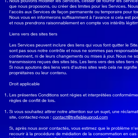
Nous pouvons modifier les Services, cesser de fournir les Service
que nous proposons, ou créer des limites pour les Services. Nou
l'accès aux Services de façon permanente ou temporaire pour tou
Nous vous en informerons suffisamment à l'avance si cela est po
et nous prendrons raisonnablement en compte vos intérêts légitime
Liens vers des sites tiers
Les Services peuvent inclure des liens qui vous font quitter le Site
sont pas sous notre contrôle et nous ne sommes pas responsables 
contiennent, ni de leurs changements ou mises à jour. Nous ne
transmissions reçues des sites liés. Les liens vers des sites tiers 
Si nous ajoutons des liens vers d'autres sites web cela ne signif
propriétaires ou leur contenu.
Droit applicable
Les présentes Conditions sont régies et interprétées conformémen
règles de conflit de lois.
Si vous souhaitez attirer notre attention sur un sujet, une réclam
site, contactez-nous :
contact@treflebleuprod.com
Si, après nous avoir contactés, vous estimez que le problème n'es
recourir à la procédure de médiation de la consommation en cas d