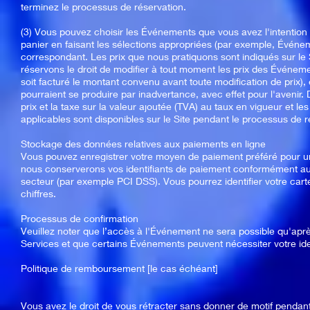
terminez le processus de réservation.
(3) Vous pouvez choisir les Événements que vous avez l'intention 
panier en faisant les sélections appropriées (par exemple, Événem
correspondant. Les prix que nous pratiquons sont indiqués sur le 
réservons le droit de modifier à tout moment les prix des Événeme
soit facturé le montant convenu avant toute modification de prix), e
pourraient se produire par inadvertance, avec effet pour l'avenir.
prix et la taxe sur la valeur ajoutée (TVA) au taux en vigueur et le
applicables sont disponibles sur le Site pendant le processus de r
Stockage des données relatives aux paiements en ligne
Vous pouvez enregistrer votre moyen de paiement préféré pour une
nous conserverons vos identifiants de paiement conformément au
secteur (par exemple PCI DSS). Vous pourrez identifier votre cart
chiffres.
Processus de confirmation
Veuillez noter que l’accès à l'Événement ne sera possible qu'aprè
Services et que certains Événements peuvent nécessiter votre ide
Politique de remboursement [le cas échéant]
Vous avez le droit de vous rétracter sans donner de motif pendant