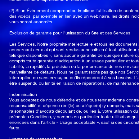
(2) Si un Événement comprend ou implique l’utilisation de cont
des vidéos, par exemple en lien avec un webinaire, les droits ind
vous seront accordés.
Exclusion de garantie pour l'utilisation du Site et des Services
Les Services, Notre propriété intellectuelle et tous les documents,
concernant ceux-ci qui sont rendus accessibles à tout utilisateur gr
tels que disponibles », sans aucune garantie de quelque nature que
compris toute garantie d'adéquation à un usage particulier et tout
fiabilité, la rapidité, la précision ou la performance de nos servic
malveillante de défauts. Nous ne garantissons pas que nos Service
interruption ou sans erreur, ou qu'ils répondront à vos besoins. L
être suspendu ou limité en raison de réparations, de maintenance
Indemnisation
Vous acceptez de nous défendre et de nous tenir indemne contre
responsabilité et dépense réel(le) ou allégué(e) (y compris, mais sa
raisonnables d'avocat) découlant de, ou liés à, votre utilisation du
présentes Conditions, y compris en particulier toute utilisation qui 
énoncées dans l’article « Usage acceptable », sauf si ces circon
faute.
Limitation de responsabilité